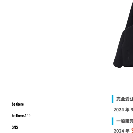
be there
be there APP
SNS