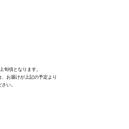
）
月上旬頃となります。
合、お届けが上記の予定より
ださい。